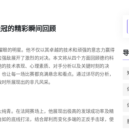
桂冠的精彩瞬间回顾
个耀眼的明星。他不仅以其卓越的技术和顽强的意志力赢得
导
位强敌展开了激烈的对决。本文将从四个方面回顾德约科
他的技术表现、心理素质、对手分析以及关键时刻的决
，也让每一场比赛都充满悬念和看点。通过详尽的分析，
敌时所展现出的非凡风采。
火纯青。在法网赛场上，他展现出极高的发球成功率及精
自如的底线打法，结合犀利而变化多端的正反手击球，使