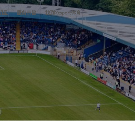
明星
服务宗旨
找到xcsport体育