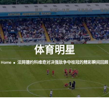
首页
知道xc体育
体育热点
体育
体育明星
Home
法网德约科维奇对决强敌争夺桂冠的精彩瞬间回顾