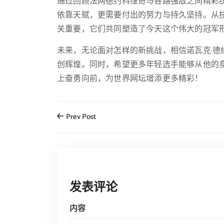
通过回顾法网德约科维奇与各路强敌之间精彩
依靠天赋，更需要付出的努力与持久坚持。从
关重要，它们共同塑造了今天这个伟大的冠军
未来，无论面对怎样的新挑战，相信诺瓦克·
创辉煌。同时，希望更多年轻选手能够从他的
上奋勇向前，为世界网坛增添更多精彩！
Prev Post
发表评论
内容