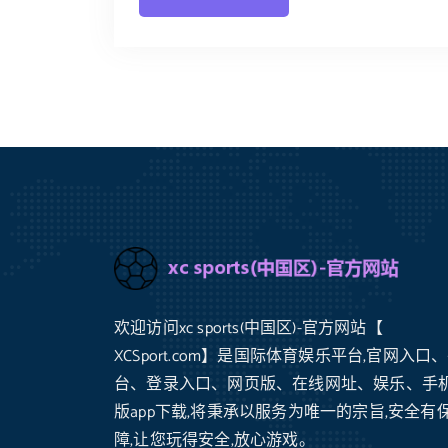
欢迎访问xc sports(中国区)-官方网站【
XCSport.com】是国际体育娱乐平台,官网入口
台、登录入口、网页版、在线网址、娱乐、手
版app下载,将秉承以服务为唯一的宗旨,安全有
障,让您玩得安全,放心游戏。